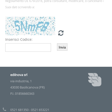
Regolamento UE 679/2016, potrà consultare, modificare, o cancellare i
Suoi dati scrivendo a:
Inserisci Codice:
edilnova srl
via industria, 1
43030 Basilicanova (PR)
P.I. 01856660343
0521 681350 - 0521 653221