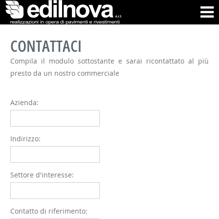
CONTATTACI
Compila il modulo sottostante e sarai ricontattato al più
presto da un nostro commerciale
Azienda:
Indirizzo:
Settore d'interesse:
Contatto di riferimento: